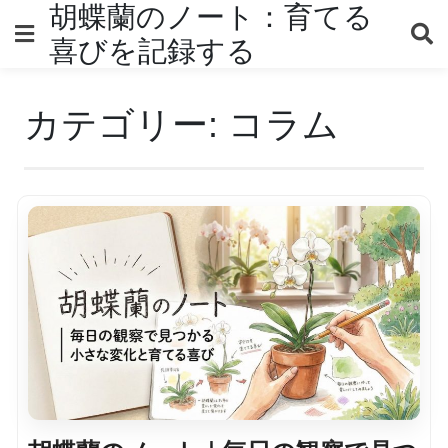
Skip
胡蝶蘭のノート：育てる
to
喜びを記録する
content
カテゴリー:
コラム