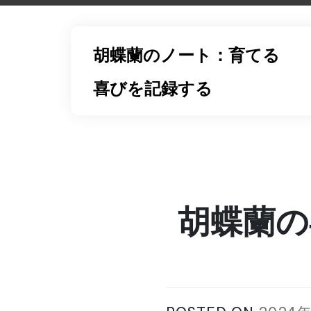
Skip
to
content
胡蝶蘭のノート：育てる
喜びを記録する
胡蝶蘭の