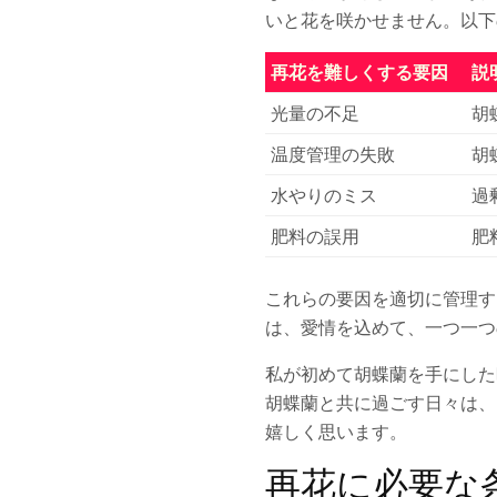
いと花を咲かせません。以下
再花を難しくする要因
説
光量の不足
胡
温度管理の失敗
胡
水やりのミス
過
肥料の誤用
肥
これらの要因を適切に管理す
は、愛情を込めて、一つ一つ
私が初めて胡蝶蘭を手にした
胡蝶蘭と共に過ごす日々は、
嬉しく思います。
再花に必要な