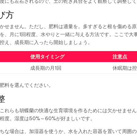
度にも左右されるので、土の乾き具合をよく観察して調整して
び方
かせません。ただし、肥料は適量を。多すぎると根を傷める原
を、月に1回程度、水やりと一緒に与える方法です。ここで大
控え、成長期に入ったら開始しましょう。
使用タイミング
注意点
成長期の月1回
休眠期は控
肥料を選んでください。
整
これらも胡蝶蘭の快適な生育環境を作るためには欠かせません
0度程度。湿度は50%～60%が好ましいです。
ちな場合は、加湿器を使うか、水を入れた容器を置いて周囲の