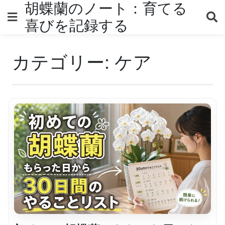
Skip
胡蝶蘭のノート：育てる
to
喜びを記録する
content
カテゴリー:
ケア